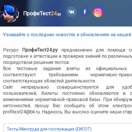
ПрофиТест
24
.ру
Узнавайте о последних новостях и обновлениях на нашей
Ресурс
ПрофиТест24.ру
предназначен для помощи с
подготовке к аттестации и проверке знаний по различн
посредством решения тестов.
Все тестовые задания взяты из официальных 
соответствуют требованиям нормативно-пра
соответствующих областей деятельности.
Сайт непрерывно совершенствуется для удоб
пользователей, билеты постоянно обновляются в с
изменениями нормативной-правовой базы. При обнару
неточностей, прошу Вас сообщить об этом электр
profitest24@bk.ru. Надеюсь, Вы высоко оцените наши ста
Тесты Минтруда для госслужащих (ЕИСОТ)