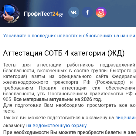
ПрофиТест
24
.ру
Узнавайте о последних новостях и обновлениях на нашей
Аттестация СОТБ 4 категории (ЖД)
Тесты для аттестации работников подразделений
безопасности, включенных в состав группы быстрого р
категория) взяты из официального сайта Федеральн
железнодорожного транспорта РФ (Росжелдор) и 
требованиям Правил аттестации сил обеспечения
безопасности, утв. Постановлением правительства РФ о
905.
Все материалы актуальны на 2026 год.
Для подготовки Вам необходимо просмотреть все во
теста.
Так же вы можете подготовиться к экзамену на
лицензи
экзамену
на ведомственную охрану
.
При необходимости Вы можете приобрести билеты в эле