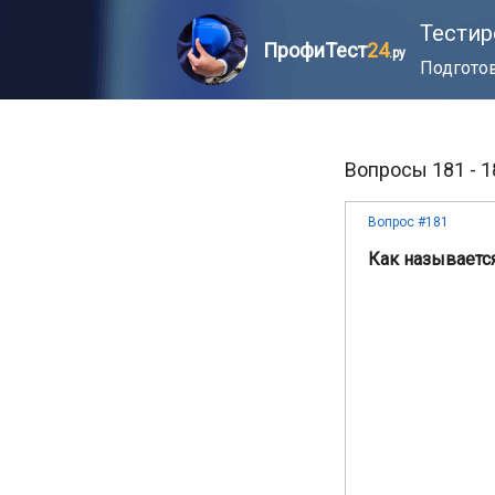
Тестир
ПрофиТест
24
.ру
Подготов
Вопросы 181 - 
Вопрос #181
Как называетс