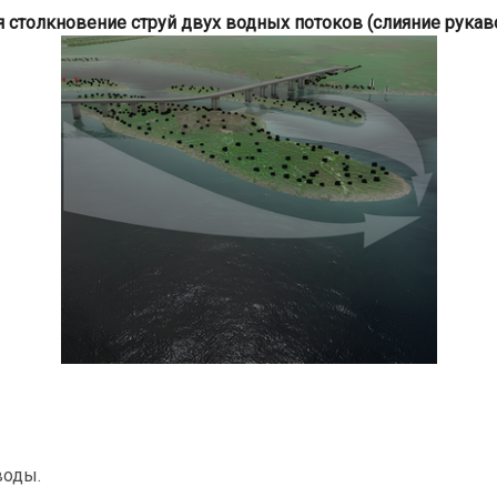
я столкновение струй двух водных потоков (слияние рукав
воды.