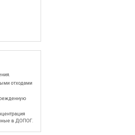
ния.
чными отходами
оврежденную
нцентрация
анные в ДОПОГ.