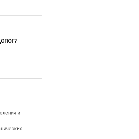
 ДОПОГ?
еления и
анических