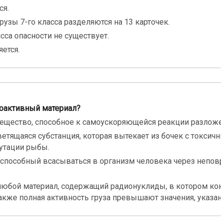
ся.
рузы 7-го класса разделяются на 13 карточек.
сса опасности не существует.
яется.
иоактивный материал?
ещество, способное к самоускоряющейся реакции разложе
ветящаяся субстанция, которая вытекает из бочек с токси
мутации рыбы.
 способный всасываться в организм человека через неп
любой материал, содержащий радионуклиды, в котором ко
также полная активность груза превышают значения, указ