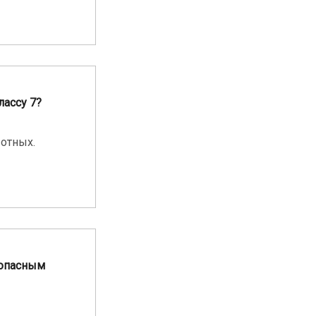
лассу 7?
отных.
 опасным