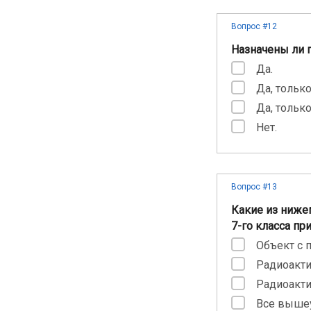
Вопрос #12
Назначены ли 
Да.
Да, тольк
Да, тольк
Нет.
Вопрос #13
Какие из ниже
7-го класса п
Объект с 
Радиоакти
Радиоакти
Все вышеу