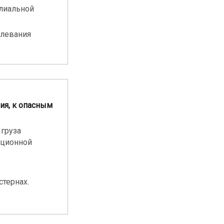
лиальной
олевания
ия, к опасным
 груза
ационной
стернах.