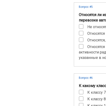
Вопрос #5
Относятся ли 
перевозке авт
Не относят
Относятся
Относятся
Относятся
активности ра
указанные в но
Вопрос #6
К какому клас
К классу 7
К классу 8
К классу 1