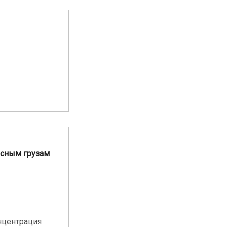
асным грузам
нцентрация