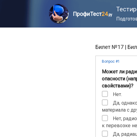
Тестир
ПрофиТест
24
.ру
Подготов
Билет №17 | Би
Вопрос #1
Может ли ради
опасности (на
свойствами)?
Нет.
Да, однак
материала с д
Нет, ради
к перевозке не
Да, радиа