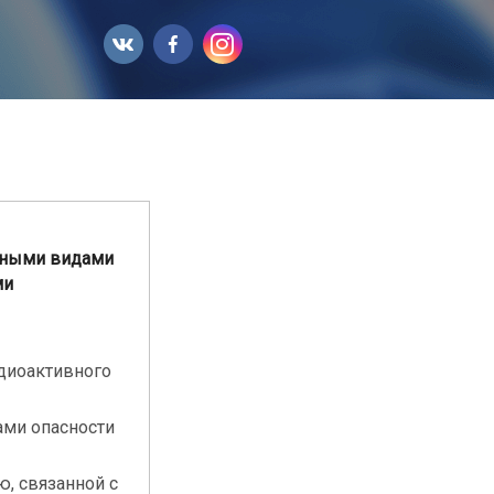
ьными видами
ми
адиоактивного
ами опасности
, связанной с