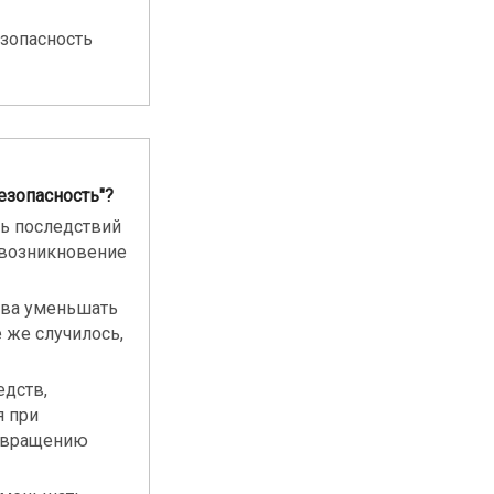
езопасность
езопасность"?
ть последствий
 возникновение
тва уменьшать
 же случилось,
едств,
 при
отвращению