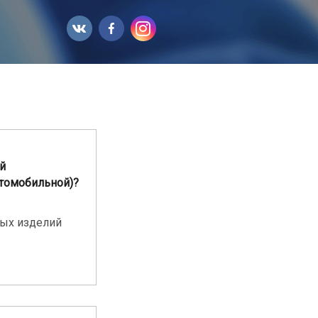
й
втомобильной)?
ных изделий