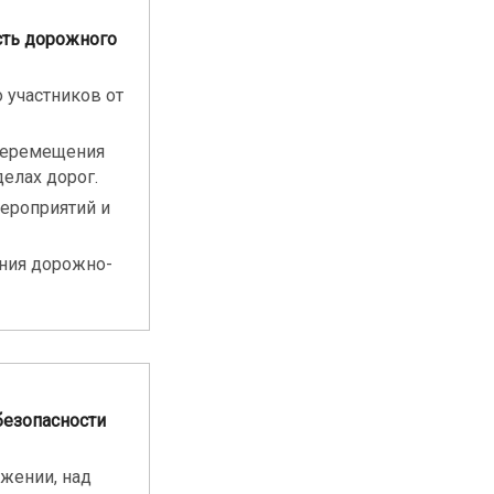
сть дорожного
 участников от
перемещения
елах дорог.
ероприятий и
ния дорожно-
безопасности
жении, над