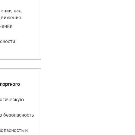
ении, над
движения.
чении
сности
спортного
логическую
ю безопасность
опасность и