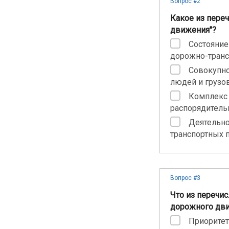
Вопрос #2
Какое из пере
движения"?
Состояние
дорожно-транс
Совокупно
людей и грузо
Комплекс 
распорядитель
Деятельно
транспортных 
Вопрос #3
Что из перечи
дорожного дв
Приоритет