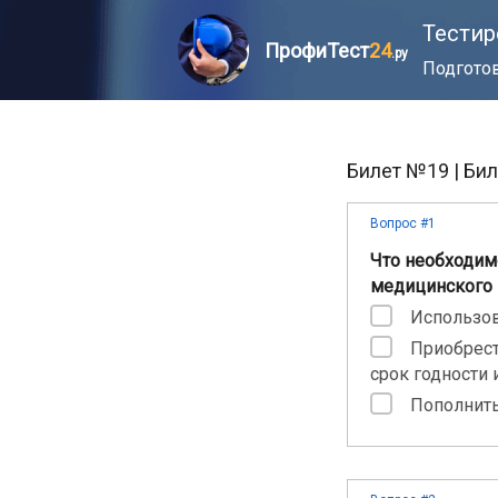
Тестир
ПрофиТест
24
.ру
Подготов
Билет №19 | Би
Вопрос #1
Что необходим
медицинского 
Использов
Приобрест
срок годности 
Пополнить