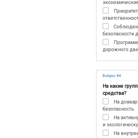
экономическим
Приоритет
ответственнос
Соблюдени
безопасности 
Программн
дорожного дви
Вопрос #4
На какие групп
средства?
На доавар
безопасность.
На активн
и экологическ
На внутре